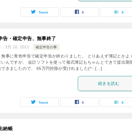
Tweet
0
0
申告・確定申告、無事終了
日：
3月 10, 2011
確定申告の事
、無事に青色申告で確定申告が終わりました。 とりあえず簿記とかよ
ないんですが、 会計ソフトを使って複式簿記もちゃんとできて提出期
できましたので、 65万円控除が受けれました(*’- […]
続きを読む
Tweet
0
0
出納帳