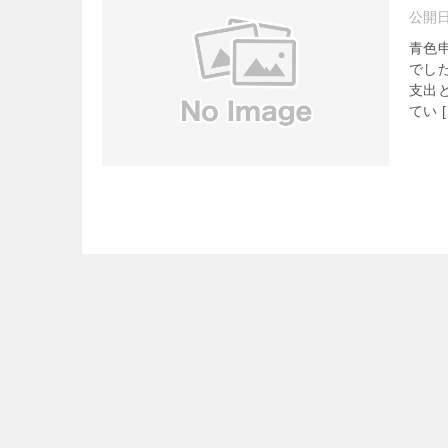
公開
青色
でし
支出
てい [