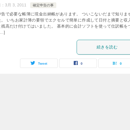
日：
3月 3, 2011
確定申告の事
申告で必要な帳簿に現金出納帳があります。 ついこないだまで知りま
た。 いちお家計簿の要領でエクセルで簡単に作成して日付と摘要と収
と残高だけ付けてはいました。 基本的に会計ソフトを使って仕訳帳を
…]
続きを読む
Tweet
0
0