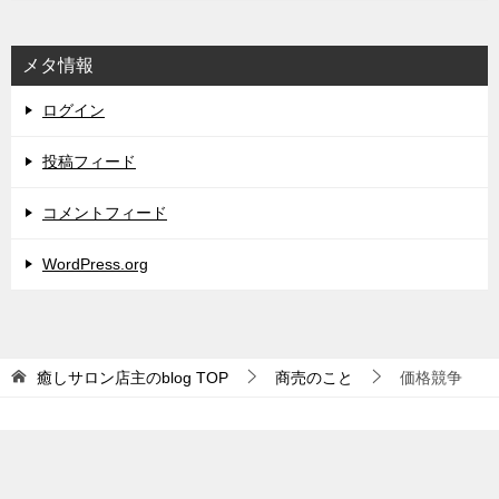
メタ情報
ログイン
投稿フィード
コメントフィード
WordPress.org
癒しサロン店主のblog
TOP
商売のこと
価格競争
© 2017 癒しサロン店主のblog
TOPへ
シェア